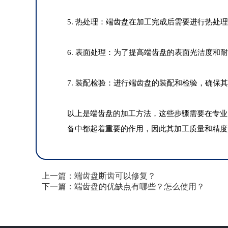
5. 热处理：端齿盘在加工完成后需要进行热
6. 表面处理：为了提高端齿盘的表面光洁度和
7. 装配检验：进行端齿盘的装配和检验，确保
以上是端齿盘的加工方法，这些步骤需要在专业
备中都起着重要的作用，因此其加工质量和精度
上一篇：端齿盘断齿可以修复？
下一篇：端齿盘的优缺点有哪些？怎么使用？