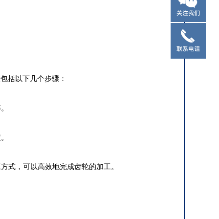
般包括以下几个步骤：
等。
定。
工方式，可以高效地完成齿轮的加工。