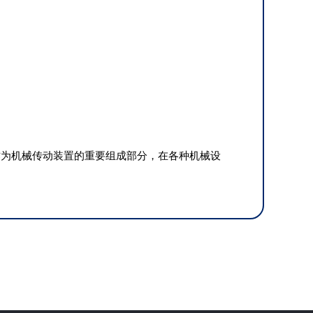
作为机械传动装置的重要组成部分，在各种机械设