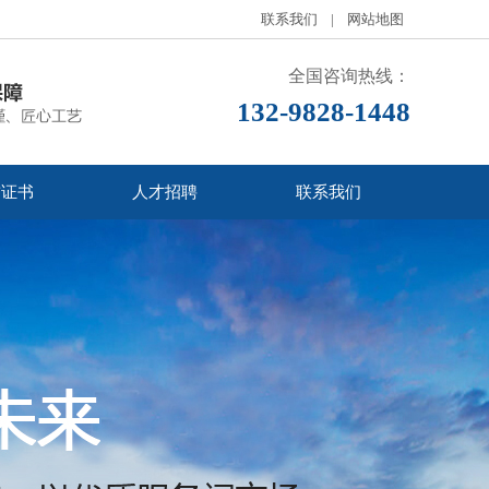
联系我们
|
网站地图
全国咨询热线：
132-9828-1448
誉证书
人才招聘
联系我们