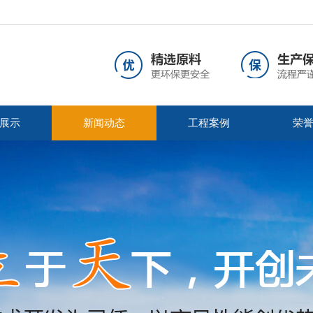
展示
新闻动态
工程案例
荣