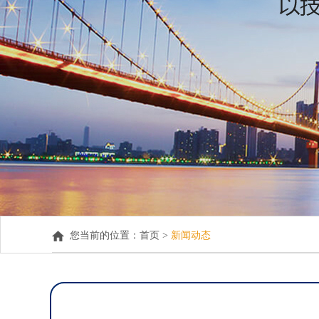
您当前的位置：
首页 >
新闻动态