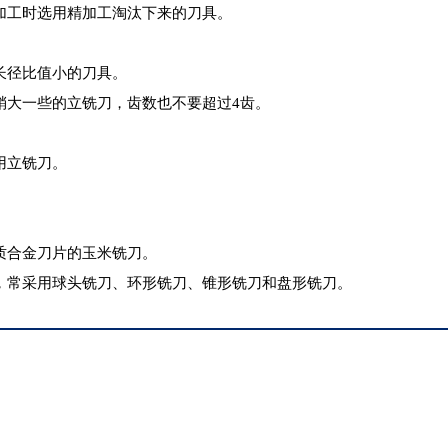
加工时选用精加工淘汰下来的刀具。
长径比值小的刀具。
稍大一些的立铣刀，齿数也不要超过4齿。
用立铣刀。
质合金刀片的玉米铣刀。
，常采用球头铣刀、环形铣刀、锥形铣刀和盘形铣刀。